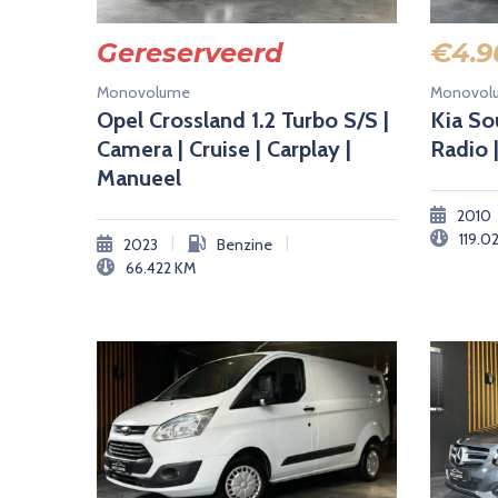
Gereserveerd
€
4.9
Monovolume
Monovol
Opel Crossland 1.2 Turbo S/S |
Kia Sou
Camera | Cruise | Carplay |
Radio 
Manueel
2010
119.0
|
|
2023
Benzine
66.422
KM