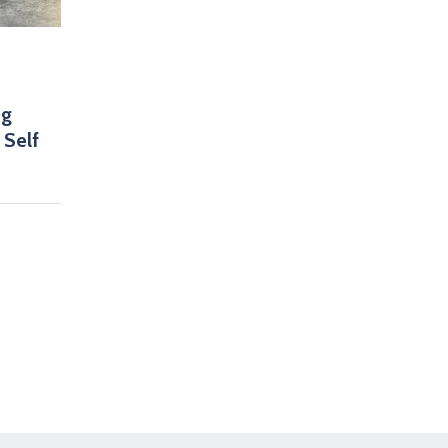
ng
 Self