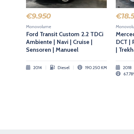
€
9.950
€
18.
Monovolume
Monovol
Ford Transit Custom 2.2 TDCi
Merced
Ambiente | Navi | Cruise |
DCT | 
Sensoren | Manueel
| Trek
|
|
2014
Diesel
190.250
KM
2018
67.7