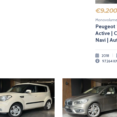
€
9.20
Monovolum
Peugeot 
Active | 
Navi | A
|
2018
97.264
K