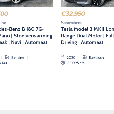
500
€
32.950
ume
Monovolume
es-Benz B 180 7G-
Tesla Model 3 MKII Lo
Pano | Stoelverwarming
Range Dual Motor | Full
haak | Navi | Automaat
Driving | Automaat
|
|
|
|
Benzine
2020
Elektrisch
89
KM
88.095
KM