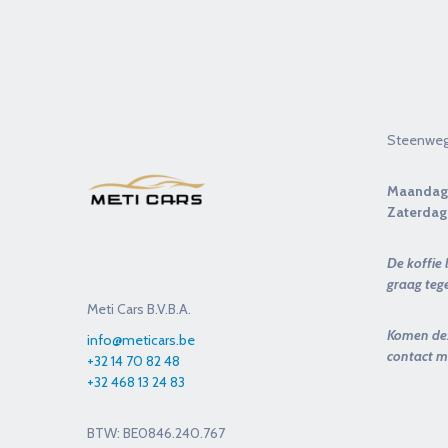
Steenweg 
Maandag
Zaterdag
De koffie 
graag te
Meti Cars B.V.B.A.
Komen dez
info@meticars.be
contact m
+32 14 70 82 48
+32 468 13 24 83
BTW: BE0846.240.767