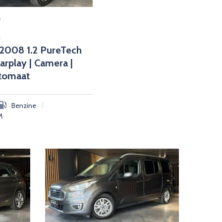
0
e
2008 1.2 PureTech
Carplay | Camera |
utomaat
|
Benzine
M