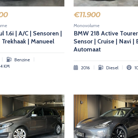
00
€
11.900
ume
Monovolume
l 1.6i | A/C | Sensoren |
BMW 218 Active Tourer
| Trekhaak | Manueel
Sensor | Cruise | Navi | 
Automaat
|
|
Benzine
24
KM
|
|
2016
Diesel
1