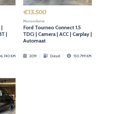
€
13.500
Monovolume
 |
Ford Tourneo Connect 1.5
BT |
TDCi | Camera | ACC | Carplay |
Automaat
|
|
06.740
KM
2019
Diesel
150.799
KM